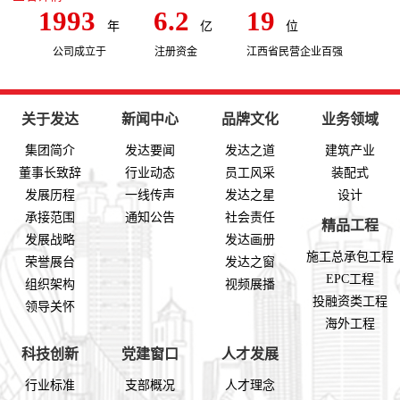
1993
6.2
19
年
亿
位
公司成立于
注册资金
江西省民营企业百强
关于发达
新闻中心
品牌文化
业务领域
集团简介
发达要闻
发达之道
建筑产业
董事长致辞
行业动态
员工风采
装配式
发展历程
一线传声
发达之星
设计
承接范围
通知公告
社会责任
精品工程
发展战略
发达画册
施工总承包工程
荣誉展台
发达之窗
EPC工程
组织架构
视频展播
投融资类工程
领导关怀
海外工程
科技创新
党建窗口
人才发展
行业标准
支部概况
人才理念