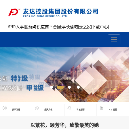
SHR人事
|
投标与供应商平台
|
董事长信箱
|
云之家
|
下载中心
|
文件共享
Toggle
navigati
关于发达
品牌文化
科技创新
人才发展
以繁花，颂芳华，致敬最美的她