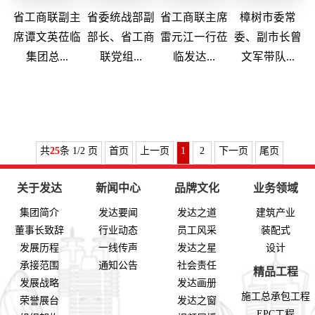
省工商联副主
省委统战部副
省工商联主席
樟树市委常
席谭文英莅临
部长、省工商
雷元江一行莅
委、副市长曾
集团总...
联党组...
临发达...
文军带队...
共
25
条 1/2 页
首页
上一页
1
2
下一页
尾页
关于发达
新闻中心
品牌文化
业务领域
集团简介
发达要闻
发达之道
建筑产业
董事长致辞
行业动态
员工风采
装配式
发展历程
一线传声
发达之星
设计
承接范围
通知公告
社会责任
精品工程
发展战略
发达画册
施工总承包工程
荣誉展台
发达之窗
EPC工程