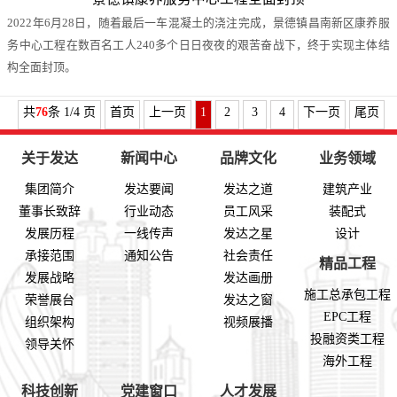
2022年6月28日，随着最后一车混凝土的浇注完成，景德镇昌南新区康养服
务中心工程在数百名工人240多个日日夜夜的艰苦奋战下，终于实现主体结
构全面封顶。
共
76
条 1/4 页
首页
上一页
1
2
3
4
下一页
尾页
关于发达
新闻中心
品牌文化
业务领域
集团简介
发达要闻
发达之道
建筑产业
董事长致辞
行业动态
员工风采
装配式
发展历程
一线传声
发达之星
设计
承接范围
通知公告
社会责任
精品工程
发展战略
发达画册
施工总承包工程
荣誉展台
发达之窗
EPC工程
组织架构
视频展播
投融资类工程
领导关怀
海外工程
科技创新
党建窗口
人才发展