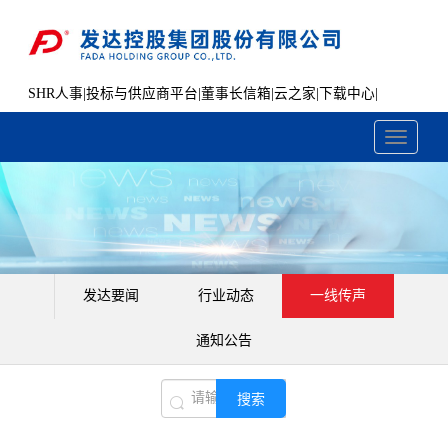
SHR人事
|
投标与供应商平台
|
董事长信箱
|
云之家
|
下载中心
|
文件共享
Toggle
navigati
发达要闻
行业动态
一线传声
通知公告
搜索