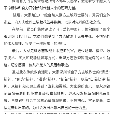
铿锵有力的誓词让现场所有人都深受感染，激荡着永不磨灭的
革命精神和奋力开创新时代新未来的磅礴力量。
随后，大家踏过
157
级台阶来到方志敏烈士墓前，党员们全体
肃立，向方志敏烈士敬献花篮并
鞠躬，
以示对先烈的崇敬之情。
在墓前，党员们集体诵读
了
《可爱的中国》，仿佛回到了那个
战火纷飞的年代，党员们感受到了方志敏烈士无畏生死、不惧牺牲
的伟大精神，接受了一次思想上的洗礼。
最
后
，
大家
走进方
志敏烈士事迹陈列室，
通过场景、模型、数
字技术、图文和现场讲解等方式，重温方志敏短暂而光辉的人生轨
迹，切身感悟一位共产党人的风范和
事迹
。
通过此次传统教育活动，大家深刻领会了方志敏烈士的“清贫”
精神、“创造”精神、“进步”精神、“刻苦”精神
，
以及“自我批评”精
神，从精神和心灵上得到了洗礼和震撼。大家纷纷表示，要永远铭
记革命先烈们的英雄事迹和奉献精神，继承和发扬革命的光荣传
统，自觉践行社会主义核心价值观要求，不忘初心，牢记使命，幸
福是奋斗出来的，为
社会
发展奉献出自己的一份力量。