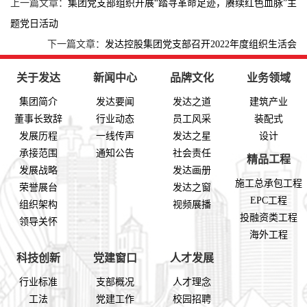
上一篇文章：
集团党支部组织开展“踏寻革命足迹，赓续红色血脉”主
题党日活动
下一篇文章：
发达控股集团党支部召开2022年度组织生活会
关于发达
新闻中心
品牌文化
业务领域
集团简介
发达要闻
发达之道
建筑产业
董事长致辞
行业动态
员工风采
装配式
发展历程
一线传声
发达之星
设计
承接范围
通知公告
社会责任
精品工程
发展战略
发达画册
施工总承包工程
荣誉展台
发达之窗
EPC工程
组织架构
视频展播
投融资类工程
领导关怀
海外工程
科技创新
党建窗口
人才发展
行业标准
支部概况
人才理念
工法
党建工作
校园招聘