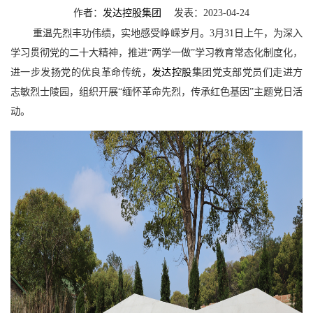
作者：
发达控股集团
发表：2023-04-24
重温先烈丰功伟绩，实地感受峥嵘岁月。
3
月3
1
日上午，
为深入
学习贯彻党的二十大精神，
推进“两学一做”学习教育常态化制度化，
进一步发扬党的优良革命传统
，
发达控股
集团党支部
党员
们
走进方
志敏烈士陵园，
组织开展“缅怀革命先烈，传承红色基因”主题党日活
动。